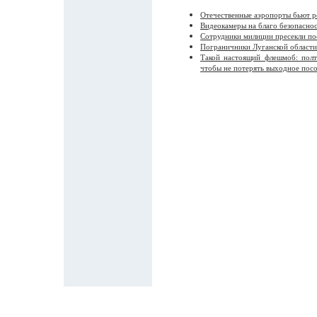
Отечественные аэропорты бьют р
Видеокамеры на благо безопасно
Сотрудники милиции пресекли по
Пограничники Луганской области
Такой настоящий флешмоб: пол
чтобы не потерять выходное пос