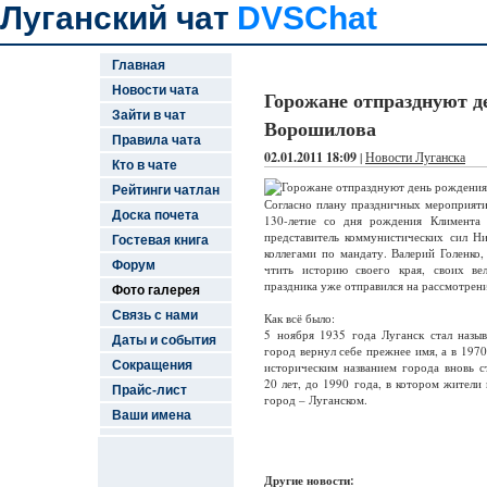
Луганский чат
DVSChat
Главная
Новости чата
Горожане отпразднуют д
Зайти в чат
Ворошилова
Правила чата
02.01.2011 18:09
|
Новости Луганска
Кто в чате
Рейтинги чатлан
Согласно плану праздничных мероприяти
Доска почета
130-летие со дня рождения Климента
представитель коммунистических сил 
Гостевая книга
коллегами по мандату. Валерий Голенко,
Форум
чтить историю своего края, своих ве
праздника уже отправился на рассмотрен
Фото галерея
Связь с нами
Как всё было:
5 ноября 1935 года Луганск стал назы
Даты и события
город вернул себе прежнее имя, а в 1970
Сокращения
историческим названием города вновь 
20 лет, до 1990 года, в котором жители 
Прайс-лист
город – Луганском.
Ваши имена
Другие новости: