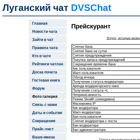
Луганский чат
DVSChat
Главная
Прейскурант
Новости чата
Услуги, которые можн
Зайти в чат
Снятие бана
Правила чата
Снятие бана на сутки
Снятие предупреждения
Кто в чате
Покупка запаса предупреждений
Рейтинги чатлан
Сокращение времени бана
Кик пользователя
Доска почета
Warn пользователя
Обход игнора
Гостевая книга
Получение статуса модератора
Аренда модераторского ника
Форум
Получение статуса +L
Неприкасаемость
Фото галерея
Режим Stealth (невидимка)
Маскировка IP
Связь с нами
Кик модератора
Warn модератора
Даты и события
Бан пользователя
Сокращения
Снятие модератора с поста
Бан модератора
Прайс-лист
Бан администратора
Ваши имена
Оплата производится по ку