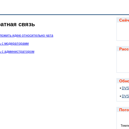
Сейча
атная связь
ложить идею относительно чата
ь с модераторами
Расс
ь с администратором
Обно
•
DVSC
•
DVSC
Погод
Темп