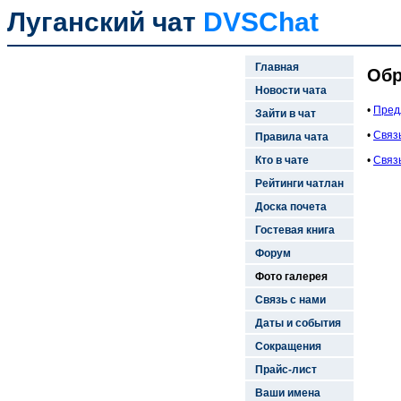
Луганский чат
DVSChat
Главная
Обр
Новости чата
•
Пред
Зайти в чат
•
Связ
Правила чата
Кто в чате
•
Связ
Рейтинги чатлан
Доска почета
Гостевая книга
Форум
Фото галерея
Связь с нами
Даты и события
Сокращения
Прайс-лист
Ваши имена