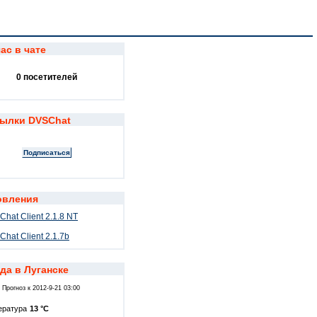
с в чате
0 посетителей
ылки DVSChat
вления
hat Client 2.1.8 NT
hat Client 2.1.7b
а в Луганске
Прогноз к 2012-9-21 03:00
ература
13 °C