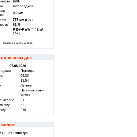
чность
69%
ки
Нет осадков
ина
0.0 мм
ков
ение
757 мм рт.ст.
ность
61 %
Р В®-Р вЂ™ ( 2 м/
р
сек )
Обновлено 2012-9-20 15:15
годняшнем дне
07.08.2026
 недели
Пятница
од
05:03
19:54
я
Летнее
Не високосный
+0300
в месяце
31
я года
32
года
218
 валют
USD
799.3000 грн