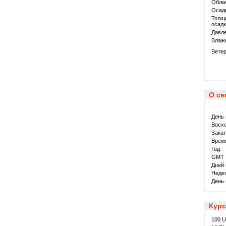
Обла
Осад
Толщ
осад
Давл
Влаж
Вете
О се
День
Восх
Закат
Врем
Год
GMT
Дней 
Недел
День 
Курс
100 